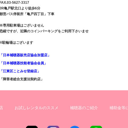
FAX.03-5627-3317
JR亀戸駅北口より徒歩6分
都営バス停留所「亀戸四丁目」下車
※専用駐車場はございません
恐縮ですが、近隣のコインパーキングをご利用下さいませ
※駐輪場はございます
「日本補聴器販売店協会加盟店」
「日本補聴器技能者協会会員」
「江東区ことみせ登録店」
「障害者総合支援法契約店」
店
お試しレンタルのススメ
補聴器のご紹介
補助金等