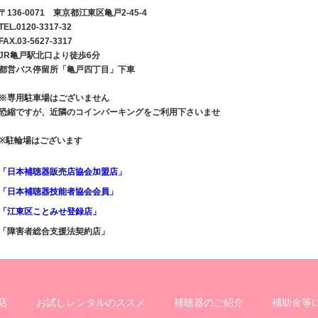
〒136-0071 東京都江東区亀戸2-45-4
TEL.0120-3317-32
FAX.03-5627-3317
JR亀戸駅北口より徒歩6分
都営バス停留所「亀戸四丁目」下車
※専用駐車場はございません
恐縮ですが、近隣のコインパーキングをご利用下さいませ
※駐輪場はございます
「日本補聴器販売店協会加盟店」
「日本補聴器技能者協会会員」
「江東区ことみせ登録店」
「障害者総合支援法契約店」
店
お試しレンタルのススメ
補聴器のご紹介
補助金等