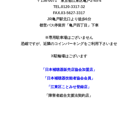
〒136-0071 東京都江東区亀戸2-45-4
TEL.0120-3317-32
FAX.03-5627-3317
JR亀戸駅北口より徒歩6分
都営バス停留所「亀戸四丁目」下車
※専用駐車場はございません
恐縮ですが、近隣のコインパーキングをご利用下さいませ
※駐輪場はございます
「日本補聴器販売店協会加盟店」
「日本補聴器技能者協会会員」
「江東区ことみせ登録店」
「障害者総合支援法契約店」